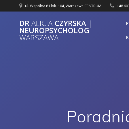
Przejdź
ul. Wspólna 61 lok. 104, Warszawa CENTRUM
+48
60
do
treści
DR
ALICJA
CZYRSKA
|
P
NEUROPSYCHOLOG
WARSZAWA
Poradni