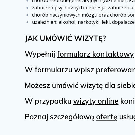
chorób neurodegeneracyjnych (Alzheimer, Pa
zaburzeń psychicznych: depresja, zaburzenia
chorób naczyniowych mózgu oraz chorób soma
uzależnień: alkohol, narkotyki, leki, dopalacz
JAK UMÓWIĆ WIZYTĘ?
Wypełnij
formularz kontaktowy
W formularzu wpisz preferowaną
Możesz umówić wizytę dla siebie l
W przypadku
wizyty online
koni
Poznaj szczegółową
ofertę
usłu