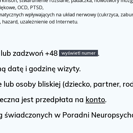
rkinson, stwardnienie rozsiane, padaczka, nowotwory mózg
 lękowe, OCD, PTSD,
tycznych wpływających na układ nerwowy (cukrzyca, zabur
e, hazard, uzależnienie od Internetu.
lub zadzwoń +48
.
wyświetl numer
 datę i godzinę wizyty.
ub osoby bliskiej (dziecko, partner, rod
eczna jest przedpłata na
konto
.
g świadczonych w Poradni Neuropsycho