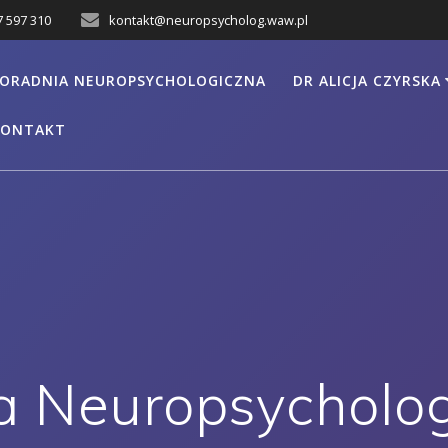
7 597 310
kontakt@neuropsycholog.waw.pl
ORADNIA NEUROPSYCHOLOGICZNA
DR ALICJA CZYRSKA
KONTAKT
a Neuropsycholo