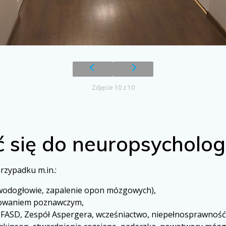
Zdjęcie 10 z 10
ć się do neuropsycholo
rzypadku m.in.:
 wodogłowie, zapalenie opon mózgowych),
onowaniem poznawczym,
ASD, Zespół Aspergera, wcześniactwo, niepełnosprawność 