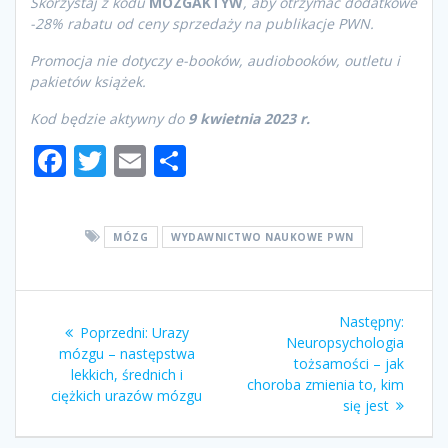
Skorzystaj z kodu
MOZGAKTYW
, aby otrzymać dodatkowe
-28% rabatu od ceny sprzedaży na publikacje PWN.
Promocja nie dotyczy e-booków, audiobooków, outletu i
pakietów książek.
Kod będzie aktywny do
9 kwietnia 2023 r.
F
T
E
S
ac
w
m
h
e
itt
ai
ar
MÓZG
WYDAWNICTWO NAUKOWE PWN
b
er
l
e
o
Nawigacja
o
Następny:
Nastę
Poprzedni:
Poprzedni
Urazy
k
Neuropsychologia
wpis:
wpisu
mózgu – następstwa
wpis:
tożsamości – jak
lekkich, średnich i
choroba zmienia to, kim
ciężkich urazów mózgu
się jest