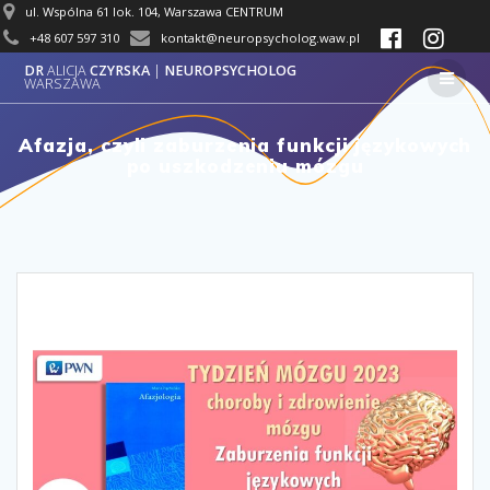
Przejdź
ul. Wspólna 61 lok. 104, Warszawa CENTRUM
do
+48
607 597 310
kontakt@neuropsycholog.waw.pl
treści
DR
ALICJA
CZYRSKA
|
NEUROPSYCHOLOG
WARSZAWA
Afazja, czyli zaburzenia funkcji językowych
po uszkodzeniu mózgu