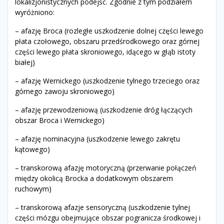
lokalizjonistycznych podejść. Zgodnie z tym podziałem
wyróżniono:
– afazję Broca (rozległe uszkodzenie dolnej części lewego
płata czołowego, obszaru przedśrodkowego oraz górnej
części lewego płata skroniowego, idącego w głąb istoty
białej)
– afazję Wernickego (uszkodzenie tylnego trzeciego oraz
górnego zawoju skroniowego)
– afazję przewodzeniową (uszkodzenie dróg łączących
obszar Broca i Wernickego)
– afazję nominacyjna (uszkodzenie lewego zakrętu
kątowego)
– transkorową afazję motoryczną (przerwanie połączeń
między okolicą Brocka a dodatkowym obszarem
ruchowym)
– transkorową afazje sensoryczną (uszkodzenie tylnej
części mózgu obejmujące obszar pogranicza środkowej i