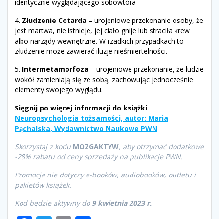
identycznie wyglądającego sobowtóra
4.
Złudzenie Cotarda
– urojeniowe przekonanie osoby, że
jest martwa, nie istnieje, jej ciało gnije lub straciła krew
albo narządy wewnętrzne. W rzadkich przypadkach to
złudzenie może zawierać iluzje nieśmiertelności.
5.
Intermetamorfoza
– urojeniowe przekonanie, że ludzie
wokół zamieniają się ze sobą, zachowując jednocześnie
elementy swojego wyglądu.
Sięgnij po więcej informacji do książki
Neuropsychologia tożsamości, autor: Maria
Pąchalska, Wydawnictwo Naukowe PWN
Skorzystaj z kodu
MOZGAKTYW
, aby otrzymać dodatkowe
-28% rabatu od ceny sprzedaży na publikacje PWN.
Promocja nie dotyczy e-booków, audiobooków, outletu i
pakietów książek.
Kod będzie aktywny do
9 kwietnia 2023 r.