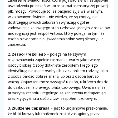
zaburzenie świadomości, które pojawiło się w następstwie
uszkodzenia połączeń w korze somatosensoryczej prawej
płk. mózgu. Powoduje to, że pacjenci żyją we własnym,
wizolowanym świecie – nie wiedzą, że są chorzy, nie
dostrzegają swoich zaburzeń i wyrażają ogólne
zadowolenie ze swojego stanu zdrowia. Jednym z rodzajów
anozognozji jest zespół Antona, który polega na tym, że
osoba niewidoma nieuświadamia sobie swej ślepoty i jej
zaprzecza.
2.
Zespół Fregoliego
– polega na fałszywym
rozpoznawaniu zupełnie nieznanej twarzy jako twarzy
osoby bliskiej. Osoby dotknięte zespołem Fregoliego
identyfikują nieznane osoby albo z członkiem rodziny, albo
z osobą bardzo dobrze znaną lub tez z osoba bardzo
ważną. Objaw ten może wystąpić u osób, u których doszło
do uszkodzenia prawego płata czołowego. Uważa się, że
przyczyną zespołu Fregoliego są zaburzenia metapamięci
oraz krytycyzmu u osób z tzw. zespołem czołowym.
3.
Złudzenie Capgrasa
– jest to urojeniowe przekonanie,
że bliski krewny lub małżonek został zastąpiony przez