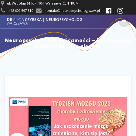
Przejdź
ul. Wspólna 61 lok. 104, Warszawa CENTRUM
do
+48
607 597 310
kontakt@neuropsycholog.waw.pl
treści
DR
ALICJA
CZYRSKA
|
NEUROPSYCHOLOG
WARSZAWA
Neuropsychologia tożsamości – jak choroba
zmienia to, kim się jest