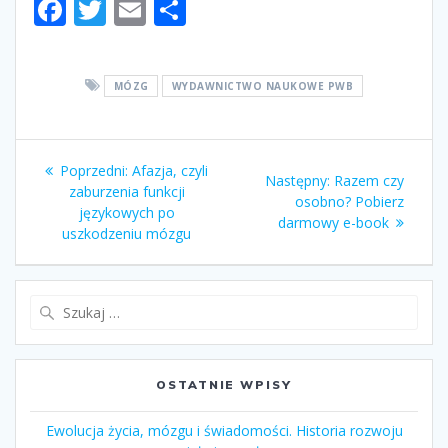
F
T
E
S
ac
w
m
h
e
itt
ai
ar
MÓZG
WYDAWNICTWO NAUKOWE PWB
b
er
l
e
o
Nawigacja
o
Poprzedni:
Poprzedni
Afazja, czyli
Następny:
Następny
Razem czy
k
zaburzenia funkcji
wpis:
wpisu
osobno? Pobierz
wpis:
językowych po
darmowy e-book
uszkodzeniu mózgu
Szukaj:
OSTATNIE WPISY
Ewolucja życia, mózgu i świadomości. Historia rozwoju