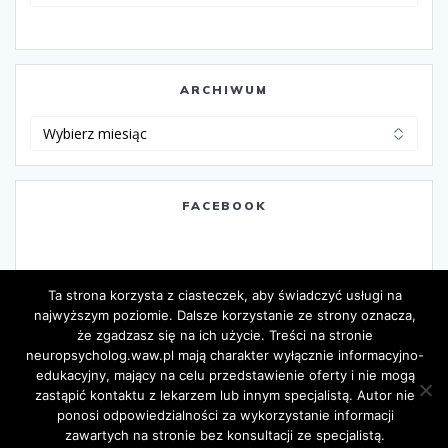
ARCHIWUM
Archiwum
FACEBOOK
Ta strona korzysta z ciasteczek, aby świadczyć usługi na
najwyższym poziomie. Dalsze korzystanie ze strony oznacza,
że zgadzasz się na ich użycie. Treści na stronie
neuropsycholog.waw.pl mają charakter wyłącznie informacyjno-
edukacyjny, mający na celu przedstawienie oferty i nie mogą
zastąpić kontaktu z lekarzem lub innym specjalistą. Autor nie
ponosi odpowiedzialności za wykorzystanie informacji
zawartych na stronie bez konsultacji ze specjalistą.