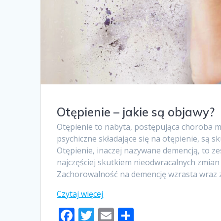
Otępienie – jakie są objawy?
Otępienie to nabyta, postępująca choroba m
psychiczne składające się na otępienie, są
Otępienie, inaczej nazywane demencją, to ze
najczęściej skutkiem nieodwracalnych zmi
Zachorowalność na demencję wzrasta wraz 
F
T
E
S