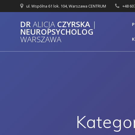
Przejdź
ul. Wspólna 61 lok. 104, Warszawa CENTRUM
+48
60
do
treści
DR
ALICJA
CZYRSKA
|
P
NEUROPSYCHOLOG
WARSZAWA
Katego