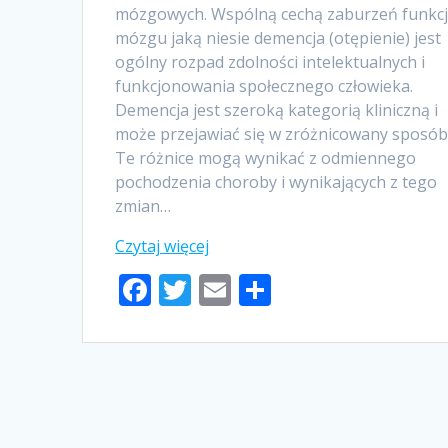
mózgowych. Wspólną cechą zaburzeń funkcj
mózgu jaką niesie demencja (otępienie) jest
ogólny rozpad zdolności intelektualnych i
funkcjonowania społecznego człowieka.
Demencja jest szeroką kategorią kliniczną i
może przejawiać się w zróżnicowany sposób
Te różnice mogą wynikać z odmiennego
pochodzenia choroby i wynikających z tego
zmian…
F
T
E
S
ac
w
m
h
e
itt
ai
ar
b
er
l
e
o