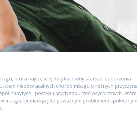
ózgu, która najczęściej dotyka osoby starsze. Zaburzenia
 skutkiem nieodwracalnych chorób mózgu o różnych przyczyna
spół nabytych i postępujących zaburzeń psychicznych, które
an w mózgu. Demencja jest poważnym problemem społecznym
z…