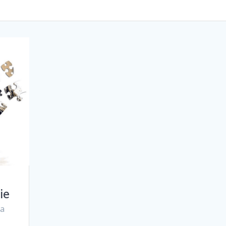
ie
za