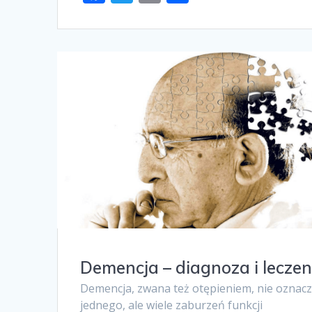
ac
w
m
h
e
itt
ai
ar
b
er
l
e
o
o
k
Demencja – diagnoza i leczen
Demencja, zwana też otępieniem, nie oznac
jednego, ale wiele zaburzeń funkcji