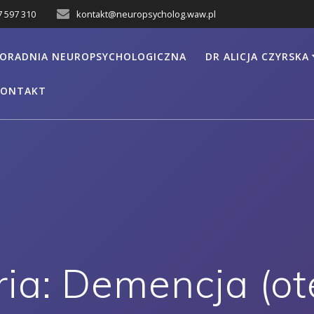
7 597 310
kontakt@neuropsycholog.waw.pl
ORADNIA NEUROPSYCHOLOGICZNA
DR ALICJA CZYRSKA
KONTAKT
ria:
Demencja (ot